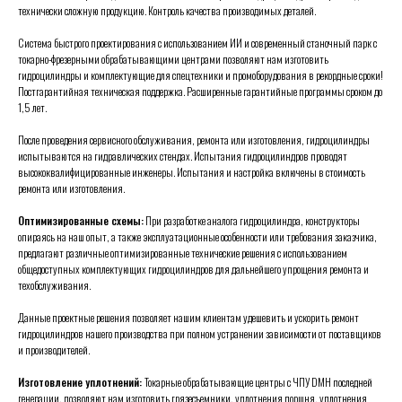
технически сложную продукцию. Контроль качества производимых деталей.
Система быстрого проектирования с использованием ИИ и современный станочный парк с
токарно-фрезерными обрабатывающими центрами позволяют нам изготовить
гидроцилиндры и комплектующие для спецтехники и промоборудования в рекордные сроки!
Постгарантийная техническая поддержка. Расширенные гарантийные программы сроком до
1,5 лет.
После проведения сервисного обслуживания, ремонта или изготовления, гидроцилиндры
испытываются на гидравлических стендах. Испытания гидроцилиндров проводят
высококвалифицированные инженеры.
Испытания и настройка включены в стоимость
ремонта или изготовления.
Оптимизированные схемы:
При разработке аналога гидроцилиндра, конструкторы
опираясь на наш опыт, а также эксплуатационные особенности или требования заказчика,
предлагают различные оптимизированные технические решения с использованием
общедоступных комплектующих гидроцилиндров для дальнейшего упрощения ремонта и
техобслуживания.
Данные проектные решения позволяет нашим клиентам удешевить и ускорить ремонт
гидроцилиндров нашего производства при полном устранении зависимости от поставщиков
и производителей.
Изготовление уплотнений:
Токарные обрабатывающие центры с ЧПУ DMH последней
генерации, позволяют нам изготовить грязесъемники, уплотнения поршня, уплотнения