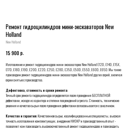
Ремонт гидроцилиндров мини-экскаваторов New
Holland
New Holland
р.
15 900
Изготовление и ремонт гидроцилиндров мини-экскаваторов New Holland E12D, E14D, E15X,
E17D, E18D, E19D, E20D, E22D, E25D, E28D, E35D, E50D, E55D, E60D, E65D. Мы также
производим ремонт гидроцилиндров мини-экскаваторов New Holland других серий, включая
серии снятые с производства.
Дефектовка, стоимость и сроки ремонта:
Точный срок ремонта гидроцилиндра определяется после проведения БЕСПЛАТНОЙ
дефектовки, исходя из характера и степени повреждений агрегата. Стоимость, технические
решения и качество сырья после проведения дефектовки согласовывается с заказчиком.
Качество и гарантия:
Качественное сырье, квалифицированные специалисты, высокая
точность изготовления комплектующих, внедрение НИОКР и производственный опыт -
позволяют нам производить высококачественный ремонт гидроцилиндров и производить