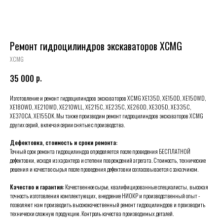
Ремонт гидроцилиндров экскаваторов XCMG
XCMG
р.
35 000
Изготовление и ремонт гидроцилиндров экскаваторов XCMG XE135D, XE150D, XE150WD,
XE180WD, XE210WD, XE210WLL, XE215C, XE235C, XE260D, XE305D, XE335C,
XE370CA, XE155DK. Мы также производим ремонт гидроцилиндров экскаваторов XCMG
других серий, включая серии снятые с производства.
Дефектовка, стоимость и сроки ремонта:
Точный срок ремонта гидроцилиндра определяется после проведения БЕСПЛАТНОЙ
дефектовки, исходя из характера и степени повреждений агрегата. Стоимость, технические
решения и качество сырья после проведения дефектовки согласовывается с заказчиком.
Качество и гарантия:
Качественное сырье, квалифицированные специалисты, высокая
точность изготовления комплектующих, внедрение НИОКР и производственный опыт -
позволяют нам производить высококачественный ремонт гидроцилиндров и производить
технически сложную продукцию. Контроль качества производимых деталей.