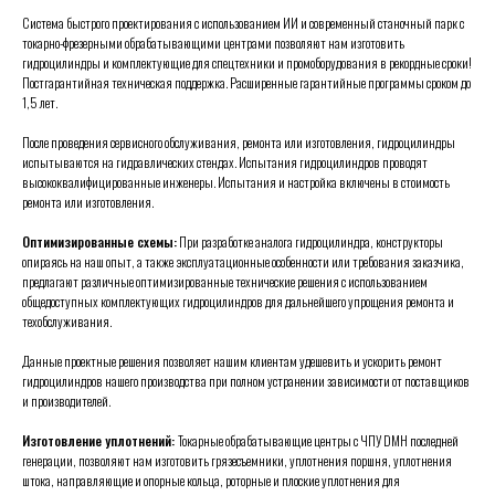
Система быстрого проектирования с использованием ИИ и современный станочный парк с
токарно-фрезерными обрабатывающими центрами позволяют нам изготовить
гидроцилиндры и комплектующие для спецтехники и промоборудования в рекордные сроки!
Постгарантийная техническая поддержка. Расширенные гарантийные программы сроком до
1,5 лет.
После проведения сервисного обслуживания, ремонта или изготовления, гидроцилиндры
испытываются на гидравлических стендах. Испытания гидроцилиндров проводят
высококвалифицированные инженеры.
Испытания и настройка включены в стоимость
ремонта или изготовления.
Оптимизированные схемы:
При разработке аналога гидроцилиндра, конструкторы
опираясь на наш опыт, а также эксплуатационные особенности или требования заказчика,
предлагают различные оптимизированные технические решения с использованием
общедоступных комплектующих гидроцилиндров для дальнейшего упрощения ремонта и
техобслуживания.
Данные проектные решения позволяет нашим клиентам удешевить и ускорить ремонт
гидроцилиндров нашего производства при полном устранении зависимости от поставщиков
и производителей.
Изготовление уплотнений:
Токарные обрабатывающие центры с ЧПУ DMH последней
генерации, позволяют нам изготовить грязесъемники, уплотнения поршня, уплотнения
штока, направляющие и опорные кольца, роторные и плоские уплотнения для