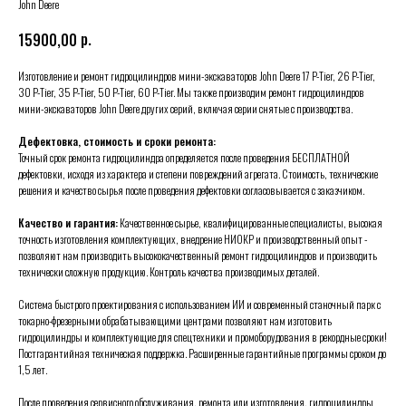
John Deere
р.
15900,00
Изготовление и ремонт гидроцилиндров мини-экскаваторов John Deere 17 P-Tier, 26 P-Tier,
30 P-Tier, 35 P-Tier, 50 P-Tier, 60 P-Tier. Мы также производим ремонт гидроцилиндров
мини-экскаваторов John Deere других серий, включая серии снятые с производства.
Дефектовка, стоимость и сроки ремонта:
Точный срок ремонта гидроцилиндра определяется после проведения БЕСПЛАТНОЙ
дефектовки, исходя из характера и степени повреждений агрегата. Стоимость, технические
решения и качество сырья после проведения дефектовки согласовывается с заказчиком.
Качество и гарантия:
Качественное сырье, квалифицированные специалисты, высокая
точность изготовления комплектующих, внедрение НИОКР и производственный опыт -
позволяют нам производить высококачественный ремонт гидроцилиндров и производить
технически сложную продукцию. Контроль качества производимых деталей.
Система быстрого проектирования с использованием ИИ и современный станочный парк с
токарно-фрезерными обрабатывающими центрами позволяют нам изготовить
гидроцилиндры и комплектующие для спецтехники и промоборудования в рекордные сроки!
Постгарантийная техническая поддержка. Расширенные гарантийные программы сроком до
1,5 лет.
После проведения сервисного обслуживания, ремонта или изготовления, гидроцилиндры