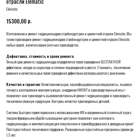
отрасли Elematic
Elematic
р.
15300,00
Изготовление и ремонт гидроцилиндров стройиндустрии и цементной отрасли Elematic. Мы
также производим ремонт гидроцилиндров стройиндустрии и цементной отрасли Elematic
любых серий, включая серии снятые с производства.
Дефектовка, стоимость и сроки ремонта:
Точный срок ремонта гидроцилиндра определяется после проведения БЕСПЛАТНОЙ
дефектовки, исходя из характера и степени повреждений агрегата. Стоимость, технические
решения и качество сырья после проведения дефектовки согласовывается с заказчиком.
Качество и гарантия:
Качественное сырье, квалифицированные специалисты, высокая
точность изготовления комплектующих, внедрение НИОКР и производственный опыт -
позволяют нам производить высококачественный ремонт гидроцилиндров и производить
технически сложную продукцию. Контроль качества производимых деталей.
Система быстрого проектирования с использованием ИИ и современный станочный парк с
токарно-фрезерными обрабатывающими центрами позволяют нам изготовить
гидроцилиндры и комплектующие для спецтехники и промоборудования в рекордные сроки!
Постгарантийная техническая поддержка. Расширенные гарантийные программы сроком до
1,5 лет.