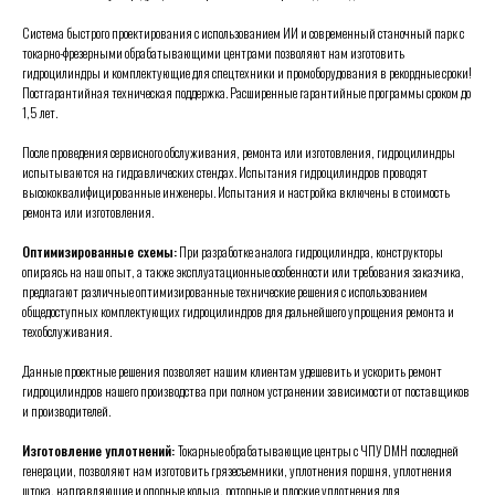
Система быстрого проектирования с использованием ИИ и современный станочный парк с
токарно-фрезерными обрабатывающими центрами позволяют нам изготовить
гидроцилиндры и комплектующие для спецтехники и промоборудования в рекордные сроки!
Постгарантийная техническая поддержка. Расширенные гарантийные программы сроком до
1,5 лет.
После проведения сервисного обслуживания, ремонта или изготовления, гидроцилиндры
испытываются на гидравлических стендах. Испытания гидроцилиндров проводят
высококвалифицированные инженеры.
Испытания и настройка включены в стоимость
ремонта или изготовления.
Оптимизированные схемы:
При разработке аналога гидроцилиндра, конструкторы
опираясь на наш опыт, а также эксплуатационные особенности или требования заказчика,
предлагают различные оптимизированные технические решения с использованием
общедоступных комплектующих гидроцилиндров для дальнейшего упрощения ремонта и
техобслуживания.
Данные проектные решения позволяет нашим клиентам удешевить и ускорить ремонт
гидроцилиндров нашего производства при полном устранении зависимости от поставщиков
и производителей.
Изготовление уплотнений:
Токарные обрабатывающие центры с ЧПУ DMH последней
генерации, позволяют нам изготовить грязесъемники, уплотнения поршня, уплотнения
штока, направляющие и опорные кольца, роторные и плоские уплотнения для