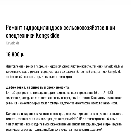
Ремонт гидроцилиндров сельскохозяйственной
спецтехники Kongskilde
Kongskilde
р.
16 800
Изготовление и ремонт гидроцилиндров сельскохозяйственной спецтехники Kongskilde. Мы
также производим ремонт гидроцилиндров сельскохозяйственной спецтехники Kongskilde
любых серий, включая серии снятые с производства.
Дефектовка, стоимость и сроки ремонта:
Точный срок ремонта гидроцилиндра определяется после проведения БЕСПЛАТНОЙ
дефектовки, исходя из характера и степени повреждений агрегата. Стоимость, технические
решения и качество сырья после проведения дефектовки согласовывается с заказчиком.
Качество и гарантия:
Качественное сырье, квалифицированные специалисты, высокая
точность изготовления комплектующих, внедрение НИОКР и производственный опыт -
позволяют нам производить высококачественный ремонт гидроцилиндров и производить
технически сложную продукцию. Контроль качества производимых деталей.