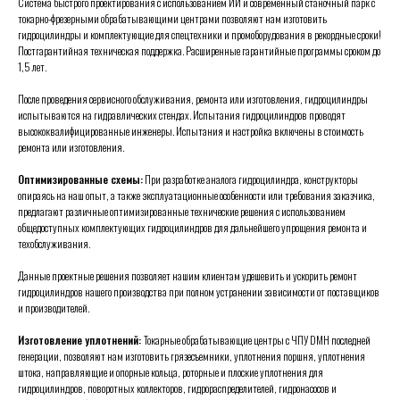
Система быстрого проектирования с использованием ИИ и современный станочный парк с
токарно-фрезерными обрабатывающими центрами позволяют нам изготовить
гидроцилиндры и комплектующие для спецтехники и промоборудования в рекордные сроки!
Постгарантийная техническая поддержка. Расширенные гарантийные программы сроком до
1,5 лет.
После проведения сервисного обслуживания, ремонта или изготовления, гидроцилиндры
испытываются на гидравлических стендах. Испытания гидроцилиндров проводят
высококвалифицированные инженеры.
Испытания и настройка включены в стоимость
ремонта или изготовления.
Оптимизированные схемы:
При разработке аналога гидроцилиндра, конструкторы
опираясь на наш опыт, а также эксплуатационные особенности или требования заказчика,
предлагают различные оптимизированные технические решения с использованием
общедоступных комплектующих гидроцилиндров для дальнейшего упрощения ремонта и
техобслуживания.
Данные проектные решения позволяет нашим клиентам удешевить и ускорить ремонт
гидроцилиндров нашего производства при полном устранении зависимости от поставщиков
и производителей.
Изготовление уплотнений:
Токарные обрабатывающие центры с ЧПУ DMH последней
генерации, позволяют нам изготовить грязесъемники, уплотнения поршня, уплотнения
штока, направляющие и опорные кольца, роторные и плоские уплотнения для
гидроцилиндров, поворотных коллекторов, гидрораспределителей, гидронасосов и