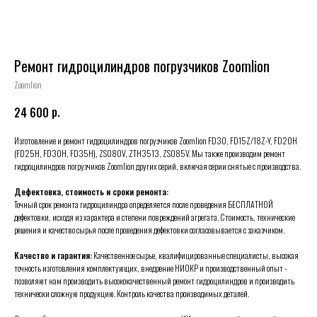
Ремонт гидроцилиндров погрузчиков Zoomlion
Zoomlion
р.
24 600
Изготовление и ремонт гидроцилиндров погрузчиков Zoomlion FD30, FD15Z/18Z-Y, FD20H
(FD25H, FD30H, FD35H), ZS080V, ZTH3513, ZS085V. Мы также производим ремонт
гидроцилиндров погрузчиков Zoomlion других серий, включая серии снятые с производства.
Дефектовка, стоимость и сроки ремонта:
Точный срок ремонта гидроцилиндра определяется после проведения БЕСПЛАТНОЙ
дефектовки, исходя из характера и степени повреждений агрегата. Стоимость, технические
решения и качество сырья после проведения дефектовки согласовывается с заказчиком.
Качество и гарантия:
Качественное сырье, квалифицированные специалисты, высокая
точность изготовления комплектующих, внедрение НИОКР и производственный опыт -
позволяют нам производить высококачественный ремонт гидроцилиндров и производить
технически сложную продукцию. Контроль качества производимых деталей.