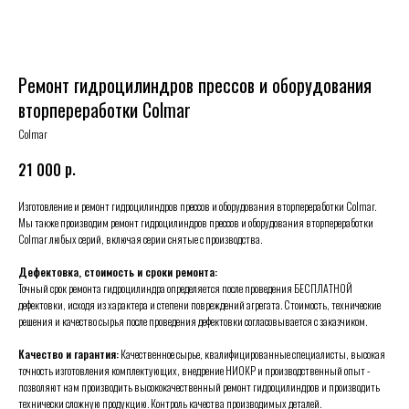
Ремонт гидроцилиндров прессов и оборудования
вторпереработки Colmar
Colmar
р.
21 000
Изготовление и ремонт гидроцилиндров прессов и оборудования вторпереработки Colmar.
Мы также производим ремонт гидроцилиндров прессов и оборудования вторпереработки
Colmar любых серий, включая серии снятые с производства.
Дефектовка, стоимость и сроки ремонта:
Точный срок ремонта гидроцилиндра определяется после проведения БЕСПЛАТНОЙ
дефектовки, исходя из характера и степени повреждений агрегата. Стоимость, технические
решения и качество сырья после проведения дефектовки согласовывается с заказчиком.
Качество и гарантия:
Качественное сырье, квалифицированные специалисты, высокая
точность изготовления комплектующих, внедрение НИОКР и производственный опыт -
позволяют нам производить высококачественный ремонт гидроцилиндров и производить
технически сложную продукцию. Контроль качества производимых деталей.