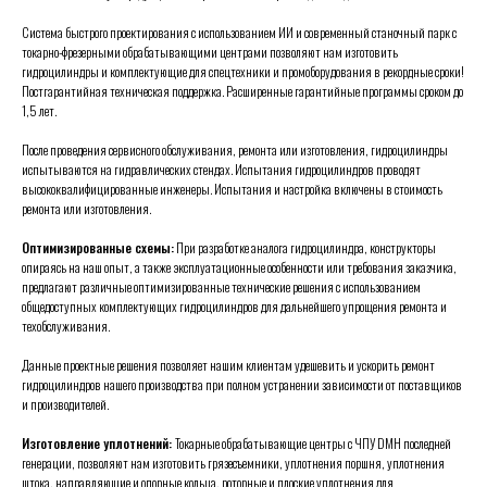
Система быстрого проектирования с использованием ИИ и современный станочный парк с
токарно-фрезерными обрабатывающими центрами позволяют нам изготовить
гидроцилиндры и комплектующие для спецтехники и промоборудования в рекордные сроки!
Постгарантийная техническая поддержка. Расширенные гарантийные программы сроком до
1,5 лет.
После проведения сервисного обслуживания, ремонта или изготовления, гидроцилиндры
испытываются на гидравлических стендах. Испытания гидроцилиндров проводят
высококвалифицированные инженеры.
Испытания и настройка включены в стоимость
ремонта или изготовления.
Оптимизированные схемы:
При разработке аналога гидроцилиндра, конструкторы
опираясь на наш опыт, а также эксплуатационные особенности или требования заказчика,
предлагают различные оптимизированные технические решения с использованием
общедоступных комплектующих гидроцилиндров для дальнейшего упрощения ремонта и
техобслуживания.
Данные проектные решения позволяет нашим клиентам удешевить и ускорить ремонт
гидроцилиндров нашего производства при полном устранении зависимости от поставщиков
и производителей.
Изготовление уплотнений:
Токарные обрабатывающие центры с ЧПУ DMH последней
генерации, позволяют нам изготовить грязесъемники, уплотнения поршня, уплотнения
штока, направляющие и опорные кольца, роторные и плоские уплотнения для