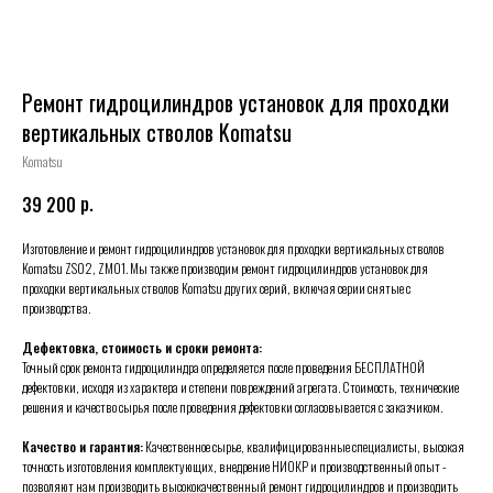
Ремонт гидроцилиндров установок для проходки
вертикальных стволов Komatsu
Komatsu
р.
39 200
Изготовление и ремонт гидроцилиндров установок для проходки вертикальных стволов
Komatsu ZS02, ZM01. Мы также производим ремонт гидроцилиндров установок для
проходки вертикальных стволов Komatsu других серий, включая серии снятые с
производства.
Дефектовка, стоимость и сроки ремонта:
Точный срок ремонта гидроцилиндра определяется после проведения БЕСПЛАТНОЙ
дефектовки, исходя из характера и степени повреждений агрегата. Стоимость, технические
решения и качество сырья после проведения дефектовки согласовывается с заказчиком.
Качество и гарантия:
Качественное сырье, квалифицированные специалисты, высокая
точность изготовления комплектующих, внедрение НИОКР и производственный опыт -
позволяют нам производить высококачественный ремонт гидроцилиндров и производить