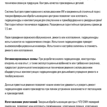
технически сложную продукцию. Контроль качества производимых деталей.
Система быстрого проектирования с использованием ИИ и современный станочный парк с
токарно-фрезерными обрабатывающими центрами позволяют нам изготовить
гидроцилиндры и комплектующие для спецтехники и промоборудования в рекордные сроки!
Постгарантийная техническая поддержка. Расширенные гарантийные программы сроком до
1,5 лет.
После проведения сервисного обслуживания, ремонта или изготовления, гидроцилиндры
испытываются на гидравлических стендах. Испытания гидроцилиндров проводят
высококвалифицированные инженеры.
Испытания и настройка включены в стоимость
ремонта или изготовления.
Оптимизированные схемы:
При разработке аналога гидроцилиндра, конструкторы
опираясь на наш опыт, а также эксплуатационные особенности или требования заказчика,
предлагают различные оптимизированные технические решения с использованием
общедоступных комплектующих гидроцилиндров для дальнейшего упрощения ремонта и
техобслуживания.
Данные проектные решения позволяет нашим клиентам удешевить и ускорить ремонт
гидроцилиндров нашего производства при полном устранении зависимости от поставщиков
и производителей.
Изготовление уплотнений:
Токарные обрабатывающие центры с ЧПУ DMH последней
генерации, позволяют нам изготовить грязесъемники, уплотнения поршня, уплотнения