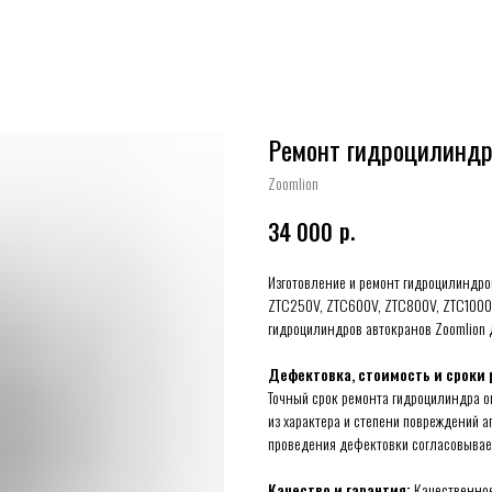
Ремонт гидроцилиндро
Zoomlion
р.
34 000
Изготовление и ремонт гидроцилиндро
ZTC250V, ZTC600V, ZTC800V, ZTC1000
гидроцилиндров автокранов Zoomlion д
Дефектовка, стоимость и сроки 
Точный срок ремонта гидроцилиндра 
из характера и степени повреждений а
проведения дефектовки согласовывает
Качество и гарантия:
Качественное