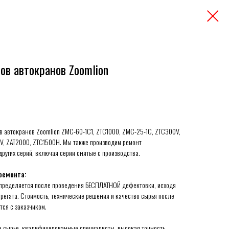
в автокранов Zoomlion
в автокранов Zoomlion ZMC-60-1C1, ZTC1000, ZMC-25-1С, ZTC300V,
V, ZAT2000, ZTC1500H. Мы также производим ремонт
ругих серий, включая серии снятые с производства.
ремонта:
определяется после проведения БЕСПЛАТНОЙ дефектовки, исходя
грегата. Стоимость, технические решения и качество сырья после
ся с заказчиком.
 сырье, квалифицированные специалисты, высокая точность