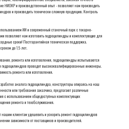
ие НИОКР и производственный опыт - позволяют нам производить
индров и производить технически сложную продукцию. Контроль
спользованием ИИ и современный станочный парк с токарно-
и позволяют нам изготовить гидроцилиндры и комплектующие для
кордные сроки! Постгарантийная техническая поддержка.
роком до 1,5 лет.
ивания, ремонта или изготовления, гидроцилиндры испытываются
ия гидроцилиндров проводят высококвалифицированные инженеры.
оимость ремонта или изготовления.
зработке аналога гидроцилиндра, конструкторы опираясь на наш
енности или требования заказчика, предлагают различные
ия с использованием общедоступных комплектующих
ощения ремонта и техобслуживания.
 нашим клиентам удешевить и ускорить ремонт гидроцилиндров
анении зависимости от поставщиков и производителей.