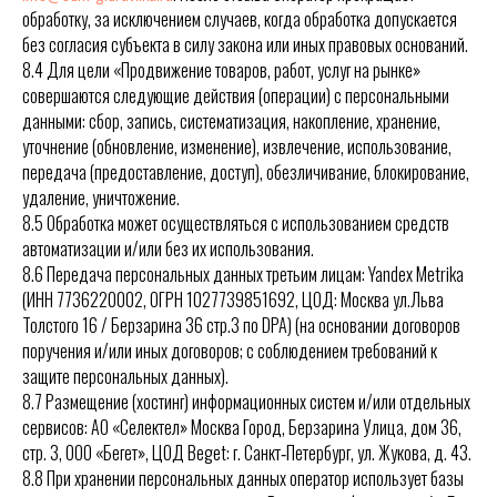
обработку, за исключением случаев, когда обработка допускается
без согласия субъекта в силу закона или иных правовых оснований.
8.4 Для цели «Продвижение товаров, работ, услуг на рынке»
совершаются следующие действия (операции) с персональными
данными: сбор, запись, систематизация, накопление, хранение,
уточнение (обновление, изменение), извлечение, использование,
передача (предоставление, доступ), обезличивание, блокирование,
удаление, уничтожение.
8.5 Обработка может осуществляться с использованием средств
автоматизации и/или без их использования.
8.6 Передача персональных данных третьим лицам: Yandex Metrika
(ИНН 7736220002, ОГРН 1027739851692, ЦОД: Москва ул.Льва
Толстого 16 / Берзарина 36 стр.3 по DPA) (на основании договоров
поручения и/или иных договоров; с соблюдением требований к
защите персональных данных).
8.7 Размещение (хостинг) информационных систем и/или отдельных
сервисов: АО «Селектел» Москва Город, Берзарина Улица, дом 36,
стр. 3, ООО «Бегет», ЦОД Beget: г. Санкт‑Петербург, ул. Жукова, д. 43.
8.8 При хранении персональных данных оператор использует базы